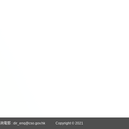
詢電郵 :
dir_enq@cso.gov.hk
Copyright © 2021