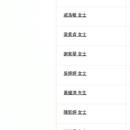
戚洛敏 女士
梁素貞 女士
謝紫華 女士
吳婷婷 女士
黃耀鴻 先生
陳凱婷 女士