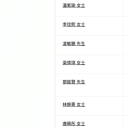
潘紫瑜 女士
李玟熙 女士
凌敏聰 先生
梁倩琪 女士
鄧銘賢 先生
林婉菁 女士
唐曉彤 女士