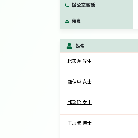
辦公室電話
傳真
姓名
楊家韋 先生
羅伊琳 女士
郭懿玲 女士
王展鵬 博士