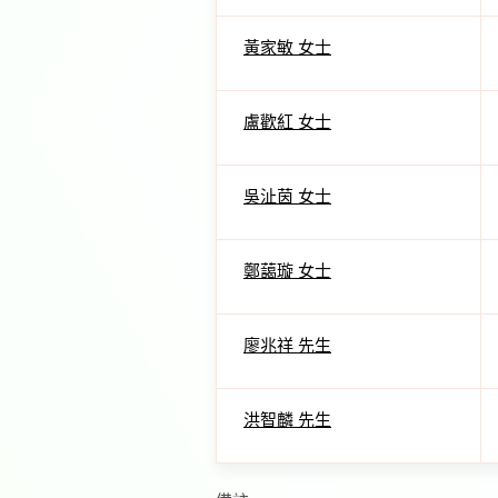
黃家敏 女士
盧歡紅 女士
吳沚茵 女士
鄭藹璇 女士
廖兆祥 先生
洪智麟 先生