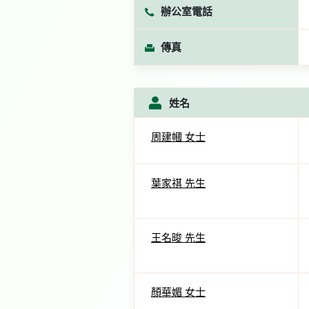
辦公室電話
傳真
姓名
周建幗 女士
葉家祺 先生
王名晙 先生
顏華媚 女士