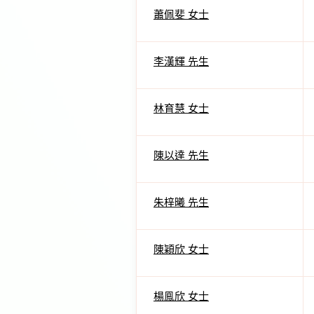
蕭佩斐 女士
李漢輝 先生
林育慧 女士
陳以達 先生
朱梓曦 先生
陳穎欣 女士
楊鳯欣 女士