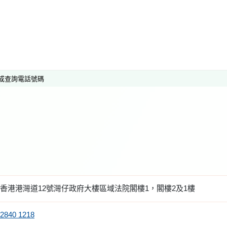
或查詢電話號碼
香港港灣道12號灣仔政府大樓區域法院閣樓1，閣樓2及1樓
2840 1218