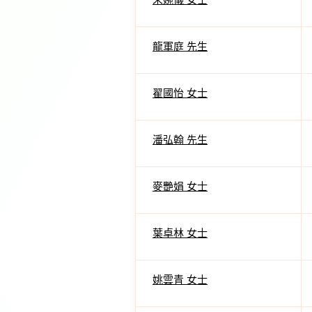
龍軍庭 先生
翟國怡 女士
潘弘翰 先生
麥艷娟 女士
葉卓林 女士
姚雲青 女士