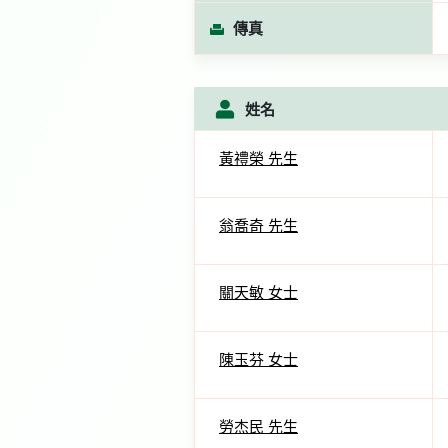
傳真
姓名
黃禮榮 先生
翁喬奇 先生
關天敏 女士
陳玉芬 女士
勞杰民 先生