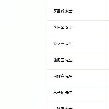
蘇嘉賢 女士
李家樂 女士
梁文亮 先生
陳振國 先生
何俊堯 先生
林子勤 先生
朱婉儀 女士