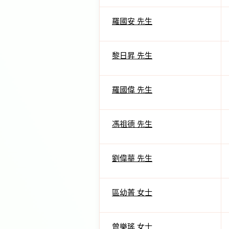
羅國安 先生
黎日昇 先生
羅國偉 先生
馮祖德 先生
劉偉華 先生
區幼菁 女士
曾樂瑤 女士