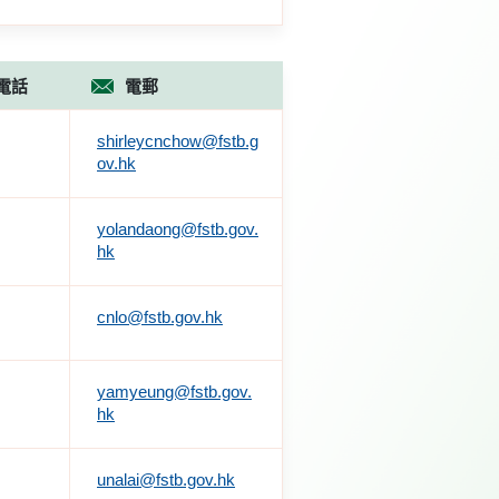
電話
電郵
shirleycnchow@fstb.g
ov.hk
yolandaong@fstb.gov.
hk
cnlo@fstb.gov.hk
yamyeung@fstb.gov.
hk
unalai@fstb.gov.hk