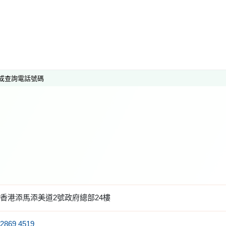
或查詢電話號碼
香港添馬添美道2號政府總部24樓
2869 4519