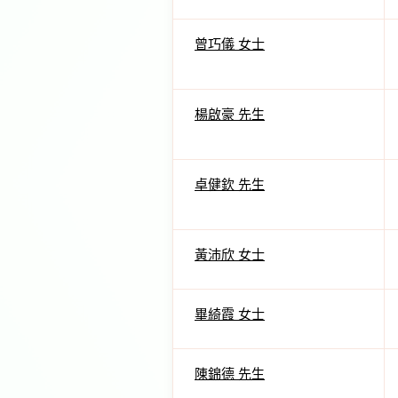
曾巧儀 女士
楊啟豪 先生
卓健欽 先生
黃沛欣 女士
畢綺霞 女士
陳錦德 先生