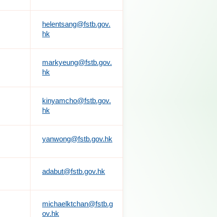
helentsang@fstb.gov.
hk
markyeung@fstb.gov.
hk
kinyamcho@fstb.gov.
hk
yanwong@fstb.gov.hk
adabut@fstb.gov.hk
michaelktchan@fstb.g
ov.hk