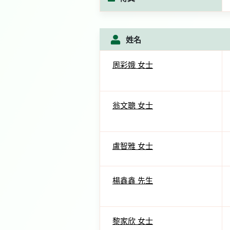
姓名
周彩娥 女士
翁文聰 女士
盧智雅 女士
楊鑫鑫 先生
黎家欣 女士