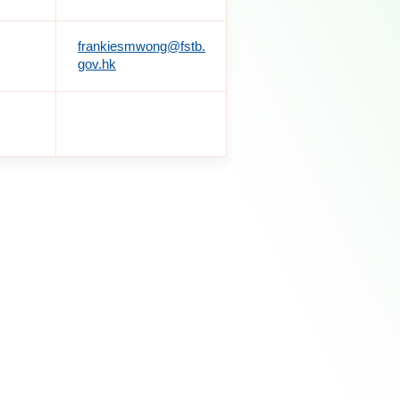
frankiesmwong@fstb.
gov.hk