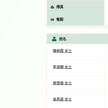
傳真
電郵
姓名
陳柳霞 女士
李淑嫺 女士
周雪瑩 女士
吳恩茵 女士