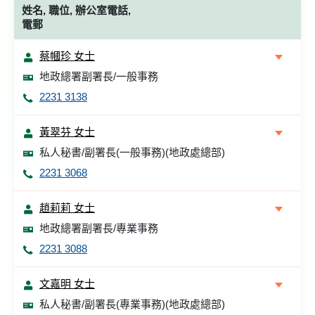
姓名, 職位, 辦公室電話,
電郵
蔡幗珍 女士
地政總署副署長/一般事務
2231 3138
黃翠芬 女士
私人秘書/副署長(一般事務)(地政處總部)
2231 3068
趙莉莉 女士
地政總署副署長/專業事務
2231 3088
文嘉明 女士
私人秘書/副署長(專業事務)(地政處總部)