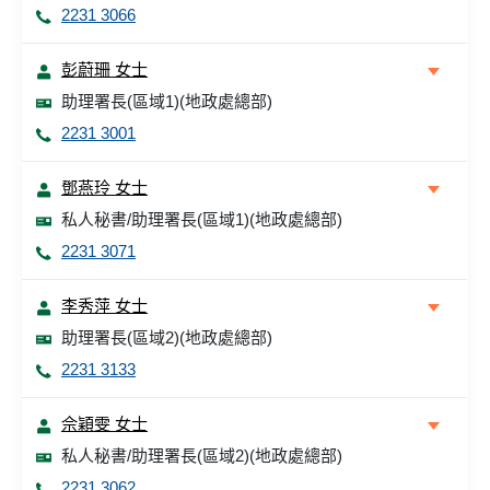
2231 3066
彭蔚珊 女士
助理署長(區域1)(地政處總部)
2231 3001
鄧燕玲 女士
私人秘書/助理署長(區域1)(地政處總部)
2231 3071
李秀萍 女士
助理署長(區域2)(地政處總部)
2231 3133
佘穎雯 女士
私人秘書/助理署長(區域2)(地政處總部)
2231 3062