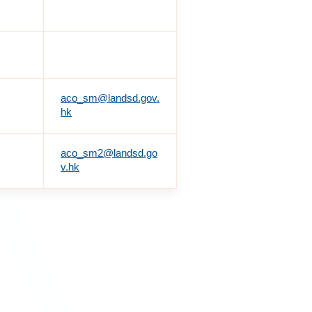
aco_sm@landsd.gov.
hk
aco_sm2@landsd.go
v.hk