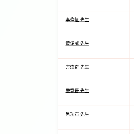
李偉恆 先生
黃俊威 先生
方煒奇 先生
嚴竟晉 先生
呂功石 先生