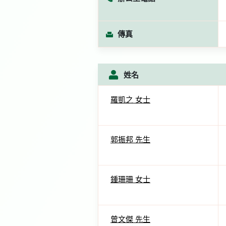
傳真
姓名
羅凱之 女士
郭振邦 先生
鍾珊珊 女士
曾文傑 先生