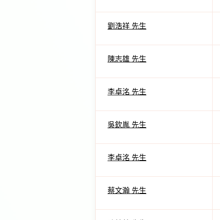
劉浩祥 先生
陳志雄 先生
李卓洺 先生
吳欽胤 先生
李卓洺 先生
蔡文瀚 先生