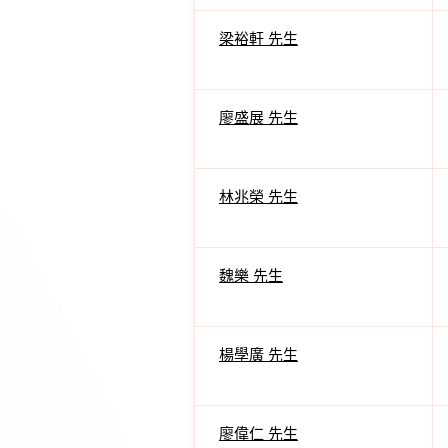
梁裕軒 先生
廖盛展 先生
林兆榮 先生
魏樂 先生
楊學廣 先生
廖偉仁 先生