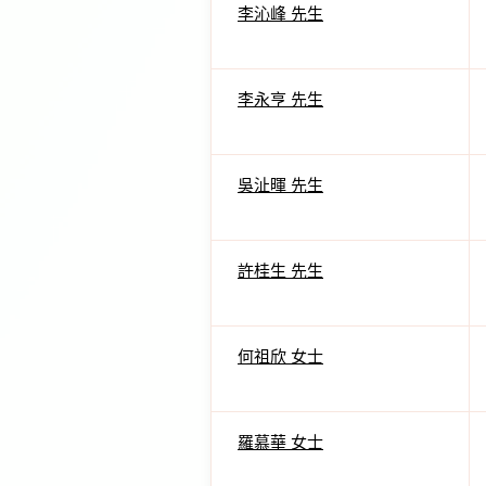
李沁峰 先生
李永亨 先生
吳沚暉 先生
許桂生 先生
何祖欣 女士
羅慕華 女士