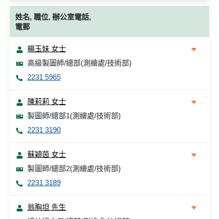
姓名, 職位, 辦公室電話,
電郵
楊玉妹 女士
高級製圖師/總部(測繪處/技術部)
2231 5965
陳莉莉 女士
製圖師/總部1(測繪處/技術部)
2231 3190
蘇穎茵 女士
製圖師/總部2(測繪處/技術部)
2231 3189
翁胸坦 先生