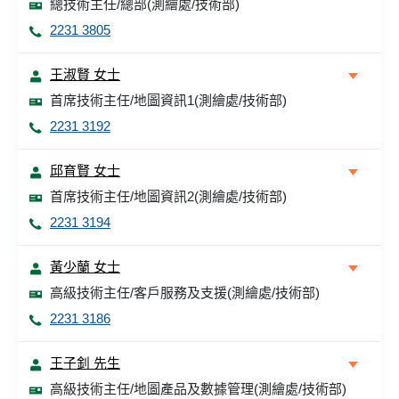
總技術主任/總部(測繪處/技術部)
2231 3805
王淑賢 女士
首席技術主任/地圖資訊1(測繪處/技術部)
2231 3192
邱育賢 女士
首席技術主任/地圖資訊2(測繪處/技術部)
2231 3194
黃少蘭 女士
高級技術主任/客戶服務及支援(測繪處/技術部)
2231 3186
王子釗 先生
高級技術主任/地圖產品及數據管理(測繪處/技術部)