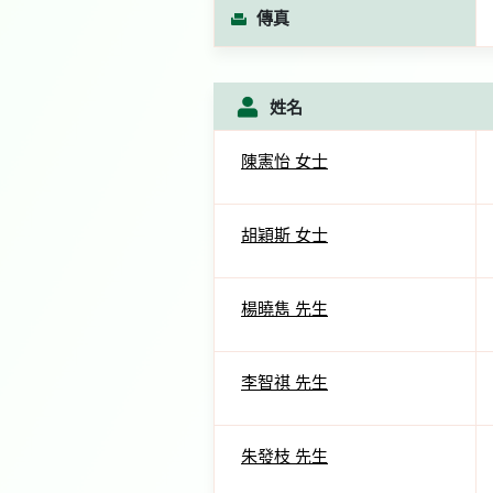
傳真
姓名
陳憲怡 女士
胡穎斯 女士
楊曉雋 先生
李智祺 先生
朱發枝 先生