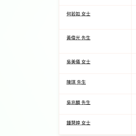
何若如 女士
黃偉光 先生
吳美儀 女士
陳琪 先生
吳兆麟 先生
鍾慧婷 女士