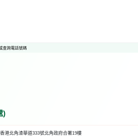
或查詢電話號碼
)
香港北角渣華道333號北角政府合署19樓