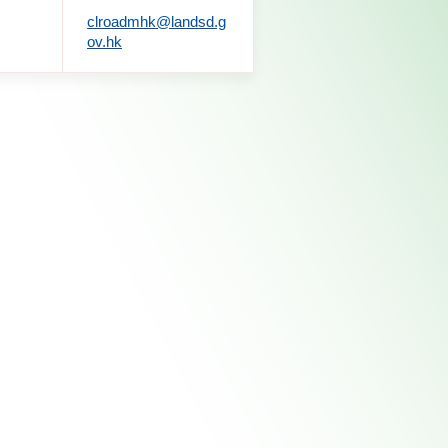
clroadmhk@landsd.g
ov.hk