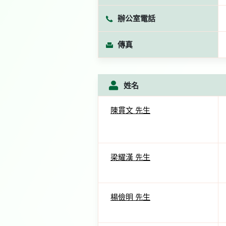
辦公室電話
傳真
姓名
陳貫文 先生
梁耀漢 先生
楊儉明 先生