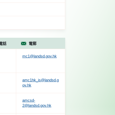
電話
電郵
mc1@landsd.gov.hk
amc1hk_is@landsd.g
ov.hk
amcsd-
2@landsd.gov.hk