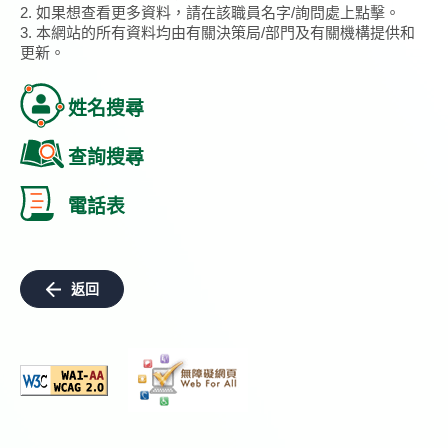
2. 如果想查看更多資料，請在該職員名字/詢問處上點擊。
3. 本網站的所有資料均由有關決策局/部門及有關機構提供和
更新。
姓名搜尋
查詢搜尋
電話表
返回