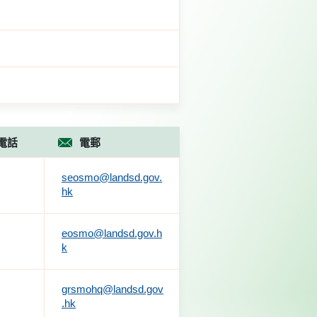
電話
電郵
seosmo@landsd.gov.
hk
eosmo@landsd.gov.h
k
grsmohq@landsd.gov
.hk