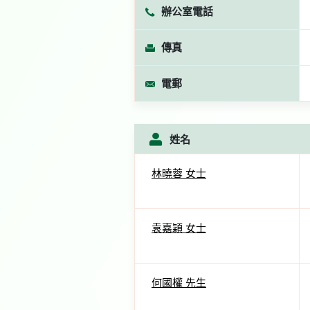
辦公室電話
傳真
電郵
姓名
林曉蓉 女士
袁嘉穎 女士
何國權 先生