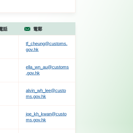
電話
電郵
tf_cheung@customs.
gov.hk
ella_wn_au@customs
.gov.hk
alvin_wh_lee@custo
ms.gov.hk
joe_kh_kwan@custo
ms.gov.hk