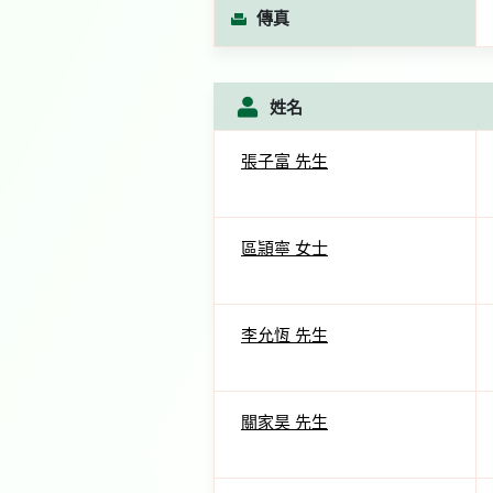
傳真
姓名
張子富 先生
區頴寧 女士
李允恆 先生
關家昊 先生