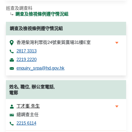
巡查及調查科
調查及檢視條例遵守情況組
調查及檢視條例遵守情況組
香港柴灣利眾街24號東貿廣場31樓E室
2817 3313
2219 2220
enquiry_srpa@hd.gov.hk
姓名, 職位, 辦公室電話,
電郵
丁才峯 先生
總調查主任
2215 6114