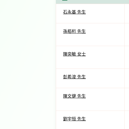
石永基 先生
孫栢桁 先生
陳奕敏 女士
彭希浚 先生
陳文健 先生
劉宇恒 先生