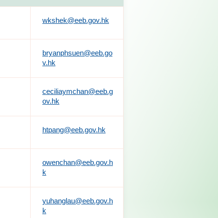
wkshek@eeb.gov.hk
bryanphsuen@eeb.go
v.hk
ceciliaymchan@eeb.g
ov.hk
htpang@eeb.gov.hk
owenchan@eeb.gov.h
k
yuhanglau@eeb.gov.h
k