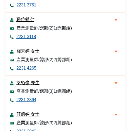
2231 3761
職位懸空
產業測量師/總部(2)1(總部組)
2231 3118
關天婷 女士
產業測量師/總部(2)2(總部組)
2231 4265
梁栢豪 先生
產業測量師/總部(3)1(總部組)
2231 3364
莊凱婷 女士
產業測量師/總部(3)2(總部組)