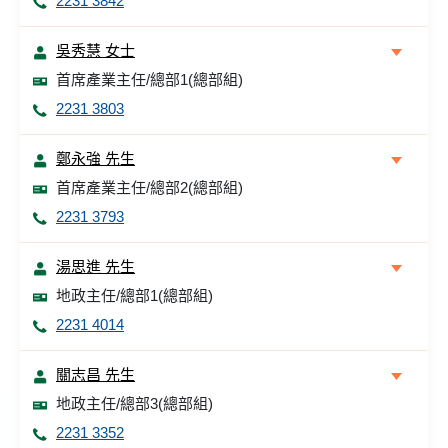
2231 3842
吳秀慧 女士
首席產業主任/總部1(總部組)
2231 3803
鄭永強 先生
首席產業主任/總部2(總部組)
2231 3793
湯思進 先生
地政主任/總部1(總部組)
2231 4014
關志昌 先生
地政主任/總部3(總部組)
2231 3352