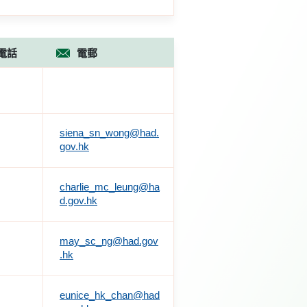
電話
電郵
siena_sn_wong@had.
gov.hk
charlie_mc_leung@ha
d.gov.hk
may_sc_ng@had.gov
.hk
eunice_hk_chan@had