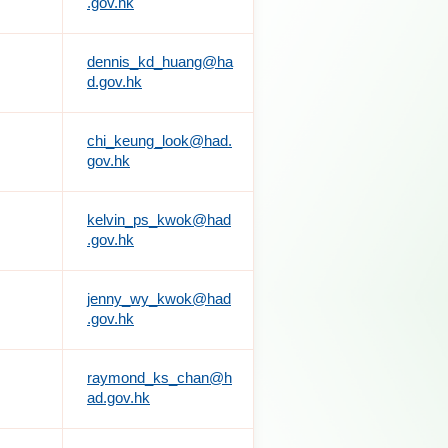
.gov.hk
dennis_kd_huang@ha
d.gov.hk
chi_keung_look@had.
gov.hk
kelvin_ps_kwok@had
.gov.hk
jenny_wy_kwok@had
.gov.hk
raymond_ks_chan@h
ad.gov.hk