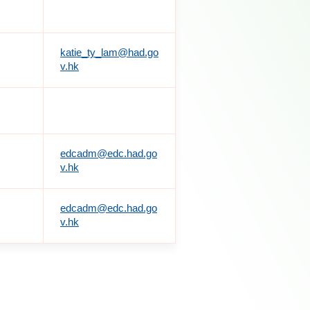
katie_ty_lam@had.go
v.hk
edcadm@edc.had.go
v.hk
edcadm@edc.had.go
v.hk