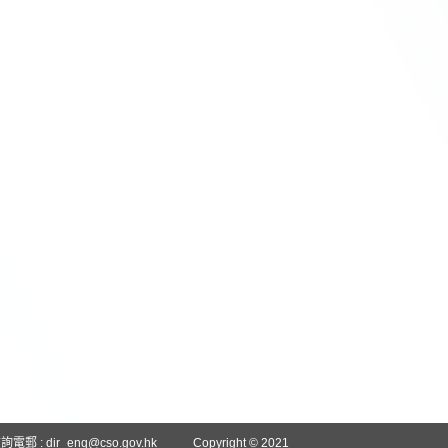
詢電郵 :
dir_enq@cso.gov.hk
Copyright © 2021