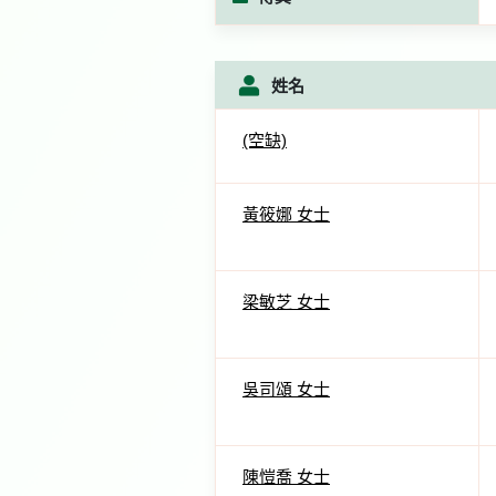
姓名
(空缺)
黃筱娜 女士
梁敏芝 女士
吳司頌 女士
陳愷喬 女士