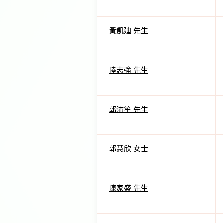
黃凱廸 先生
陸志強 先生
郭沛笙 先生
郭慧欣 女士
陳家盛 先生